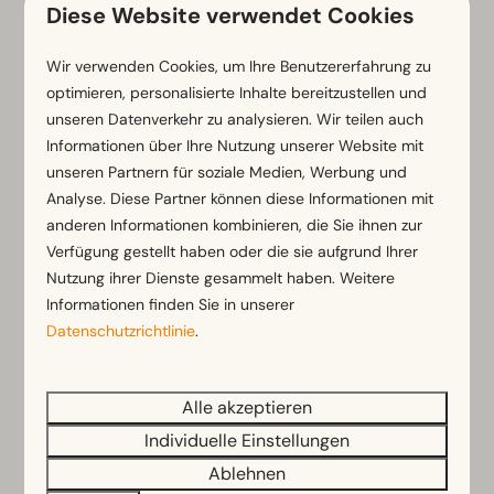
Diese Website verwendet Cookies
Wir verwenden Cookies, um Ihre Benutzererfahrung zu
optimieren, personalisierte Inhalte bereitzustellen und
unseren Datenverkehr zu analysieren. Wir teilen auch
Informationen über Ihre Nutzung unserer Website mit
unseren Partnern für soziale Medien, Werbung und
Analyse. Diese Partner können diese Informationen mit
Mobilehome 4 Personen
Ab
anderen Informationen kombinieren, die Sie ihnen zur
451 €
Verfügung gestellt haben oder die sie aufgrund Ihrer
Nordholland, Egmond aan den Hoef
390 €
Nutzung ihrer Dienste gesammelt haben. Weitere
4
4
Einige
Informationen finden Sie in unserer
3 Nächte
Datenschutzrichtlinie
.
2 Personen
Praktisch eingerichtetes Chalet
Eigene Terrasse mit Möbeln und
Sonnenschirm
Alle akzeptieren
Parkplatz am Haus
Individuelle Einstellungen
Ablehnen
Ansehen