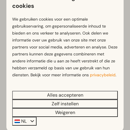
cookies
In de omgeving
We gebruiken cookies voor een optimale
gebruikservaring, om gepersonaliseerde inhoud te
bieden en ons verkeer te analyseren. Ook delen we
AUG
AUG
informatie over uw gebruik van onze site met onze
-
21
23
partners voor social media, adverteren en analyse. Deze
partners kunnen deze gegevens combineren met
andere informatie die u aan ze heeft verstrekt of die ze
hebben verzameld op basis van uw gebruik van hun
Dutch Grand Prix - Zandvoort
diensten. Bekijk voor meer informatie ons
privacybeleid
.
Meer dan 1 miljoen fans hebben de Formula 1
Heineken Dutch Grand Prix op het iconische
Circuit Zandvoort al beleefd. De allerlaatste
Alles accepteren
Dutch Grand Prix belooft een onvergetelijk
Zelf instellen
raceweekend te worden! Van 21 t/m 23
Weigeren
augustus 2026 sluiten we vijf jaar Formula 1-
NL
geschiedenis in Zandvoort af met een knaller,