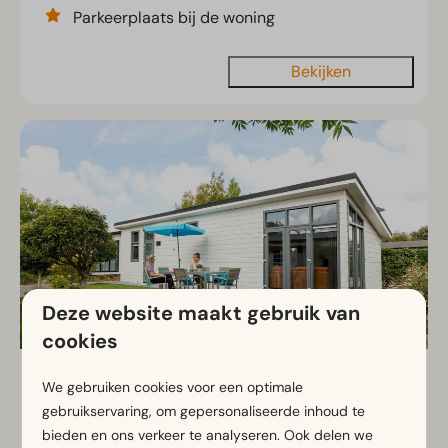
Parkeerplaats bij de woning
Bekijken
Deze website maakt gebruik van
cookies
Comfort 6 personen
Vanaf
We gebruiken cookies voor een optimale
€ 541
Noord-Holland, Egmond aan den Hoef
gebruikservaring, om gepersonaliseerde inhoud te
€ 467
bieden en ons verkeer te analyseren. Ook delen we
6
6
Sommige