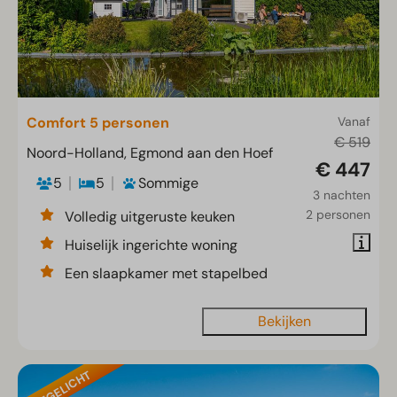
Comfort 5 personen
Vanaf
€ 519
Noord-Holland, Egmond aan den Hoef
€ 447
5
5
Sommige
3 nachten
2 personen
Volledig uitgeruste keuken
Huiselijk ingerichte woning
Een slaapkamer met stapelbed
Bekijken
UITGELICHT