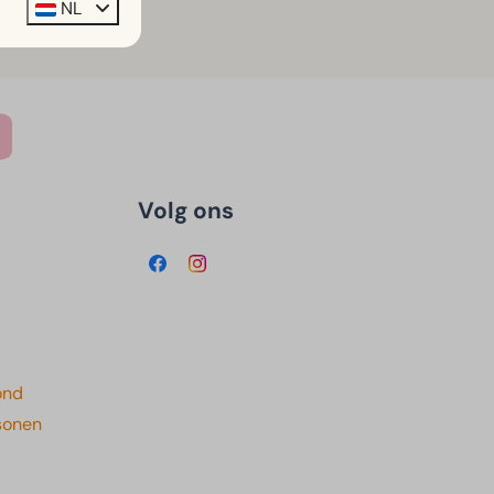
NL
Volg ons
ond
sonen