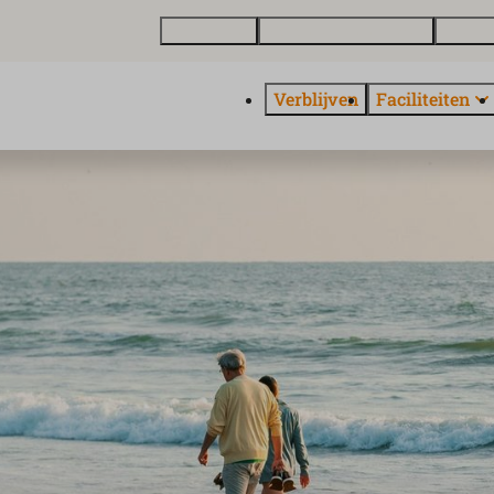
Plattegrond
Vakantiewoning kopen
Over E
Verblijven
Faciliteiten