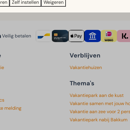
eren
Zelf instellen
Weigeren
Veilig betalen
e
Verblijven
ie
Vakantiehuizen
Thema's
Vakantiepark aan de kust
cs
Vakantie samen met jouw h
ke melding
Vakantie aan zee voor 2 per
Vakantiepark nabij Bakkum