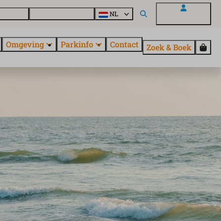
uroParcs
Ontdek alle parken
NL
Mijn EuroParcs
Omgeving
Parkinfo
Contact
Zoek & Boek