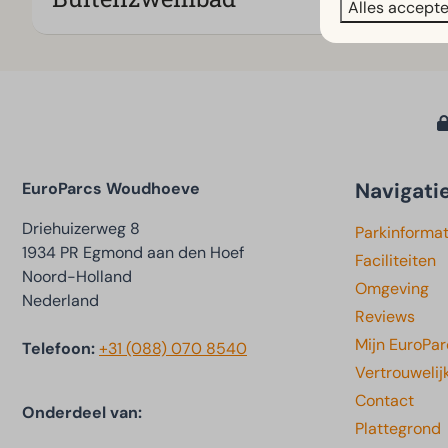
Alles accept
Navigati
EuroParcs Woudhoeve
Driehuizerweg 8
Parkinformat
1934 PR Egmond aan den Hoef
Faciliteiten
Noord-Holland
Omgeving
Nederland
Reviews
Mijn EuroPar
Telefoon:
+31 (088) 070 8540
Vertrouwelij
Contact
Onderdeel van:
Plattegrond