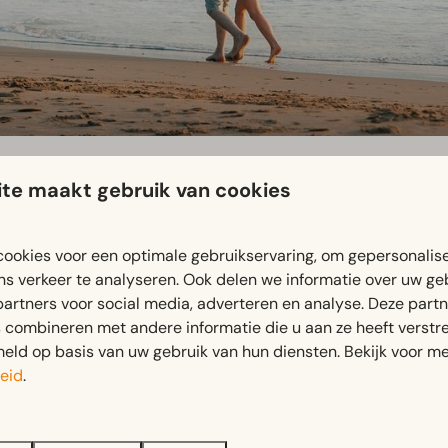
te maakt gebruik van cookies
der voorbehoud van wijzigingen.
ookies voor een optimale gebruikservaring, om gepersonalis
ns verkeer te analyseren. Ook delen we informatie over uw ge
partners voor social media, adverteren en analyse. Deze part
combineren met andere informatie die u aan ze heeft verstrek
Restaurant
ld op basis van uw gebruik van hun diensten. Bekijk voor me
eid
.
Wasserette