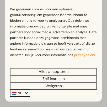
We gebruiken cookies voor een optimale
gebruikservaring, om gepersonaliseerde inhoud te
bieden en ons verkeer te analyseren. Ook delen we
informatie over uw gebruik van onze site met onze
partners voor social media, adverteren en analyse. Deze
Chalet Basic 4 personen
Vanaf
partners kunnen deze gegevens combineren met
€ 451
andere informatie die u aan ze heeft verstrekt of die ze
Noord-Holland, Egmond aan den Hoef
€ 390
hebben verzameld op basis van uw gebruik van hun
4
4
Sommige
diensten. Bekijk voor meer informatie ons
privacybeleid
.
3 nachten
2 personen
Praktisch ingericht chalet
Eigen terras met meubilair en
Alles accepteren
parasol
Zelf instellen
Parkeerplaats bij de woning
Weigeren
NL
Bekijken