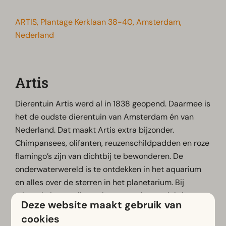
ARTIS, Plantage Kerklaan 38-40, Amsterdam,
Nederland
Artis
Dierentuin Artis werd al in 1838 geopend. Daarmee is
het de oudste dierentuin van Amsterdam én van
Nederland. Dat maakt Artis extra bijzonder.
Chimpansees, olifanten, reuzenschildpadden en roze
flamingo’s zijn van dichtbij te bewonderen. De
onderwaterwereld is te ontdekken in het aquarium
en alles over de sterren in het planetarium. Bij
micropia is van alles te leren over het onzichtbare
Deze website maakt gebruik van
leven van microben.
cookies