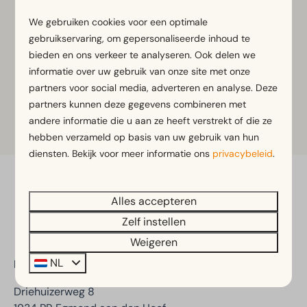
Klik voor meer informatie of tickets met korting op
een van onderstaande buttons.
We gebruiken cookies voor een optimale
gebruikservaring, om gepersonaliseerde inhoud te
bieden en ons verkeer te analyseren. Ook delen we
informatie over uw gebruik van onze site met onze
Meer informatie
partners voor social media, adverteren en analyse. Deze
partners kunnen deze gegevens combineren met
andere informatie die u aan ze heeft verstrekt of die ze
Tickets
hebben verzameld op basis van uw gebruik van hun
diensten. Bekijk voor meer informatie ons
privacybeleid
.
Veilig betalen
Alles accepteren
Zelf instellen
Weigeren
NL
EuroParcs Woudhoeve
Driehuizerweg 8