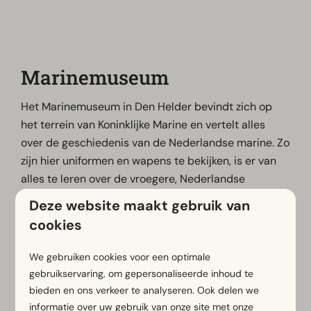
Marinemuseum
Het Marinemuseum in Den Helder bevindt zich op
het terrein van Koninklijke Marine en vertelt alles
over de geschiedenis van de Nederlandse marine. Zo
zijn hier uniformen en wapens te bekijken, is er van
alles te leren over de vroegere, Nederlandse
zeehelden en klimmen bezoekers aan boord van
Deze website maakt gebruik van
unieke schepen. Kortom, op het grote terrein is
cookies
genoeg te verkennen en te beleven!
We gebruiken cookies voor een optimale
gebruikservaring, om gepersonaliseerde inhoud te
Meer informatie
bieden en ons verkeer te analyseren. Ook delen we
informatie over uw gebruik van onze site met onze