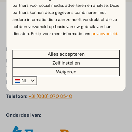
partners voor social media, adverteren en analyse. Deze
partners kunnen deze gegevens combineren met
Veilig betalen
andere informatie die u aan ze heeft verstrekt of die ze
hebben verzameld op basis van uw gebruik van hun
diensten. Bekijk voor meer informatie ons
privacybeleid
.
EuroParcs Woudhoeve
Alles accepteren
Driehuizerweg 8
Zelf instellen
1934 PR Egmond aan den Hoef
Weigeren
Noord-Holland
NL
Nederland
Telefoon:
+31 (088) 070 8540
Onderdeel van: