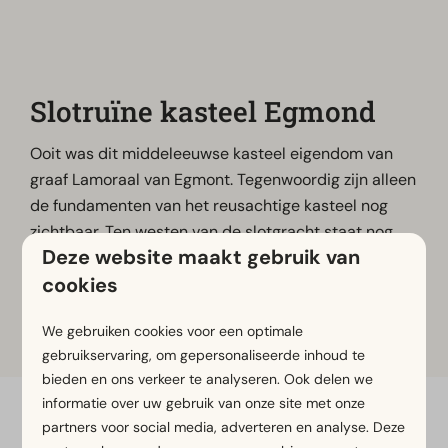
Slotruïne kasteel Egmond
Ooit was dit middeleeuwse kasteel eigendom van
graaf Lamoraal van Egmont. Tegenwoordig zijn alleen
de fundamenten van het reusachtige kasteel nog
zichtbaar. Ten westen van de slotgracht staat nog
Deze website maakt gebruik van
steeds de Slotkapel van het kasteel.
cookies
We gebruiken cookies voor een optimale
Meer informatie
gebruikservaring, om gepersonaliseerde inhoud te
bieden en ons verkeer te analyseren. Ook delen we
informatie over uw gebruik van onze site met onze
partners voor social media, adverteren en analyse. Deze
Veilig betalen